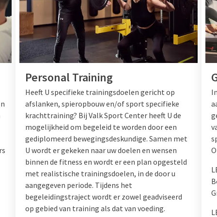
Personal Training
G
Heeft U specifieke trainingsdoelen gericht op
I
en
afslanken, spieropbouw en/of sport specifieke
a
n
krachttraining? Bij Valk Sport Center heeft U de
g
mogelijkheid om begeleid te worden door een
v
gediplomeerd bewegingsdeskundige. Samen met
s
rs
U wordt er gekeken naar uw doelen en wensen
O
binnen de fitness en wordt er een plan opgesteld
L
met realistische trainingsdoelen, in de door u
B
aangegeven periode. Tijdens het
Gr
begeleidingstraject wordt er zowel geadviseerd
op gebied van training als dat van voeding.
L