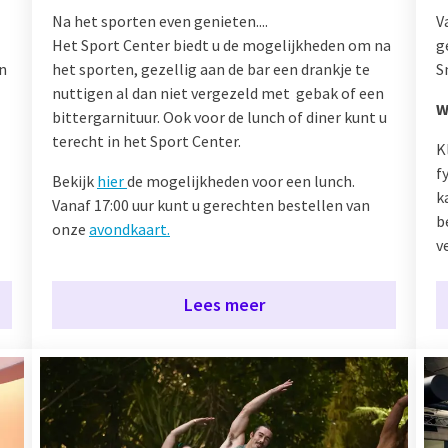
Na het sporten even genieten....
V
Het Sport Center biedt u de mogelijkheden om na
g
n
het sporten, gezellig aan de bar een drankje te
S
nuttigen al dan niet vergezeld met gebak of een
W
bittergarnituur. Ook voor de lunch of diner kunt u
terecht in het Sport Center.
K
f
Bekijk
hier
de mogelijkheden voor een lunch.
k
Vanaf 17:00 uur kunt u gerechten bestellen van
b
onze
avondkaart.
v
Lees meer