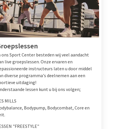
roepslessen
n ons Sport Center besteden wij veel aandacht
an live groepslessen. Onze ervaren en
epassioneerde instructeurs laten u door middel
an diverse programma's deelnemen aan een
portieve uitdaging!
nderstaande lessen kunt u bij ons volgen;
ES MILLS
odybalance, Bodypump, Bodycombat, Core en
it.
ESSEN "FREESTYLE"