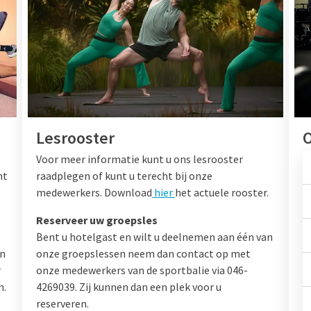
Lesrooster
O
Voor meer informatie kunt u ons lesrooster
nt
raadplegen of kunt u terecht bij onze
medewerkers. Download
hier
het actuele rooster.
Reserveer uw groepsles
Bent u hotelgast en wilt u deelnemen aan één van
on
onze groepslessen neem dan contact op met
r
onze medewerkers van de sportbalie via 046-
m.
4269039. Zij kunnen dan een plek voor u
reserveren.