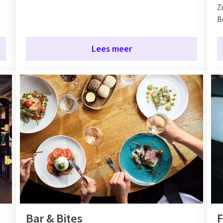
Z
B
Lees meer
Bar & Bites
F