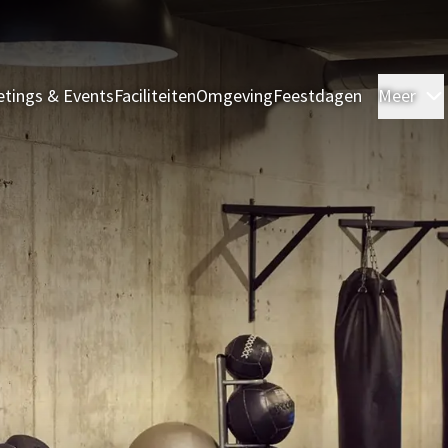
tings & Events
Faciliteiten
Omgeving
Feestdagen
Meer