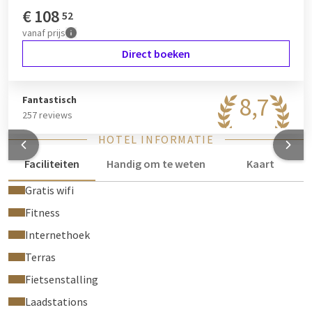
€
108
52
vanaf
prijs
Direct boeken
8,7
Fantastisch
257 reviews
HOTEL INFORMATIE
Faciliteiten
Handig om te weten
Kaart
Gratis wifi
Fitness
Internethoek
Terras
Fietsenstalling
Laadstations