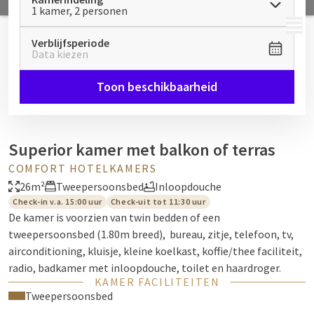
1 kamer, 2 personen
MENU
Verblijfsperiode
Data kiezen
Toon beschikbaarheid
Superior kamer met balkon of terras
COMFORT HOTELKAMERS
26m²
Tweepersoonsbed
Inloopdouche
Check-in v.a. 15:00 uur
Check-uit tot 11:30 uur
De kamer is voorzien van twin bedden of een
tweepersoonsbed (1.80m breed), bureau, zitje, telefoon, tv,
airconditioning, kluisje, kleine koelkast, koffie/thee faciliteit,
radio, badkamer met inloopdouche, toilet en haardroger.
KAMER FACILITEITEN
Tweepersoonsbed