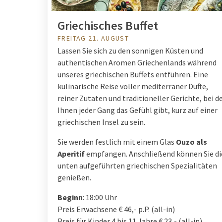
Griechisches Buffet
FREITAG 21. AUGUST
Lassen Sie sich zu den sonnigen Küsten und
authentischen Aromen Griechenlands während
unseres griechischen Buffets entführen. Eine
kulinarische Reise voller mediterraner Düfte,
reiner Zutaten und traditioneller Gerichte, bei d
Ihnen jeder Gang das Gefühl gibt, kurz auf einer
griechischen Insel zu sein.
Sie werden festlich mit einem Glas
Ouzo als
Aperitif
empfangen. Anschließend können Sie di
unten aufgeführten griechischen Spezialitäten
genießen.
Beginn
: 18:00 Uhr
Preis Erwachsene € 46,- p.P. (all-in)
Preis für Kinder 4 bis 11 Jahre € 23,- (all-in)