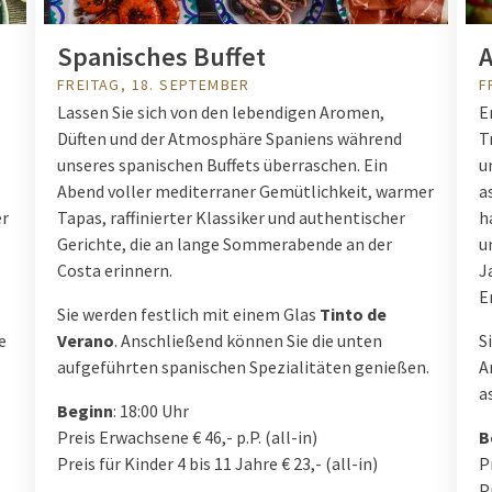
Spanisches Buffet
A
FREITAG, 18. SEPTEMBER
F
Lassen Sie sich von den lebendigen Aromen,
E
Düften und der Atmosphäre Spaniens während
T
unseres spanischen Buffets überraschen. Ein
u
Abend voller mediterraner Gemütlichkeit, warmer
a
er
Tapas, raffinierter Klassiker und authentischer
h
Gerichte, die an lange Sommerabende an der
u
Costa erinnern.
J
E
Sie werden festlich mit einem Glas
Tinto de
e
Verano
. Anschließend können Sie die unten
S
aufgeführten spanischen Spezialitäten genießen.
A
a
Beginn
: 18:00 Uhr
Preis Erwachsene € 46,- p.P. (all-in)
B
Preis für Kinder 4 bis 11 Jahre € 23,- (all-in)
P
P