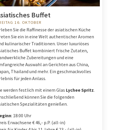
siatisches Buffet
REITAG 16. OKTOBER
rleben Sie die Raffinesse der asiatischen Küche
reten Sie ein in eine Welt authentischer Aromen
nd kulinarischer Traditionen. Unser luxuriöses
siatisches Buffet kombiniert frische Zutaten,
andwerkliche Zubereitungen und eine
mfangreiche Auswahl an Gerichten aus China,
apan, Thailand und mehr. Ein geschmackvolles
rlebnis für jeden Anlass.
ie werden festlich mit einem Glas
Lychee Spritz
.
nschließend können Sie die folgenden
siatischen Spezialitäten genießen.
eginn
: 18:00 Uhr
reis Erwachsene € 46,- p.P. (all-in)
reis für Kinder 4 bis 11 Jahre € 23,- (all-in)