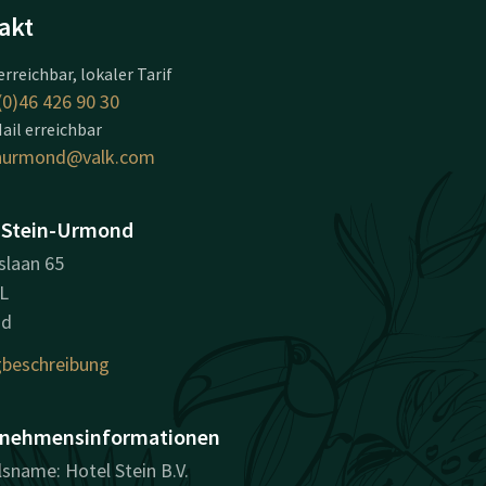
akt
erreichbar, lokaler Tarif
(0)46 426 90 30
ail erreichbar
inurmond@valk.com
 Stein-Urmond
slaan 65
L
nd
beschreibung
nehmensinformationen
sname: Hotel Stein B.V.