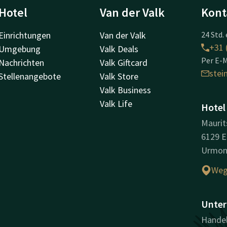
Hotel
Van der Valk
Kont
Einrichtungen
Van der Valk
24 Std. 
+31 
Umgebung
Valk Deals
Per E-M
Nachrichten
Valk Giftcard
ste
Stellenangebote
Valk Store
Valk Business
Valk Life
Hotel
Maurit
6129 E
Urmo
Weg
Unter
Handel