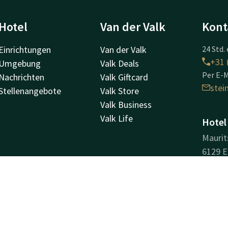
Hotel
Van der Valk
Kont
Einrichtungen
Van der Valk
24 Std. 
+31 
Umgebung
Valk Deals
Per E-M
Nachrichten
Valk Giftcard
ste
Stellenangebote
Valk Store
Valk Business
Valk Life
Hotel
Maurit
6129 E
Urmo
Weg
Unter