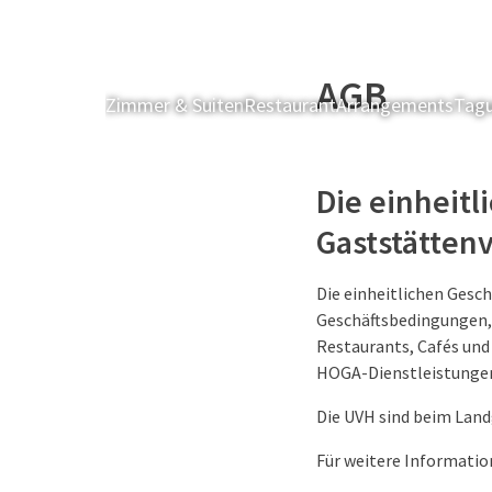
AGB
Zimmer & Suiten
Restaurant
Arrangements
Tagu
Die einheit
Gaststätten
Die einheitlichen Gesc
Geschäftsbedingungen, 
Restaurants, Cafés und 
HOGA-Dienstleistungen
Die UVH sind beim Land
Für weitere Informati