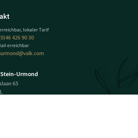
akt
erreichbar, lokaler Tarif
(0)46 426 90 30
ail erreichbar
inurmond@valk.com
 Stein-Urmond
slaan 65
L
nd
beschreibung
nehmensinformationen