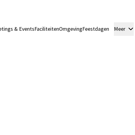
tings & Events
Faciliteiten
Omgeving
Feestdagen
Meer