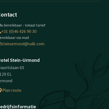
Contact
4u bereikbaar - lokaal tarief
+31 (0)46 426 90 30
ereikbaar via mail
steinurmond@valk.com
otel Stein-Urmond
auritslaan 65
129 EL
rmond
Plan route
edrijfsinformatie