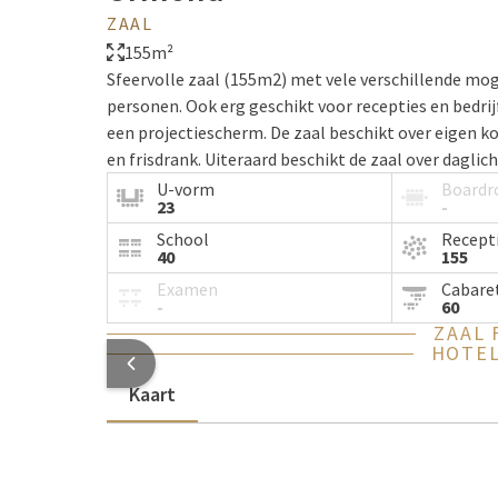
ZAAL
155m²
Sfeervolle zaal (155m2) met vele verschillende mog
personen. Ook erg geschikt voor recepties en bedri
een projectiescherm. De zaal beschikt over eigen k
en frisdrank. Uiteraard beschikt de zaal over daglich
U-vorm
Board
23
-
School
Recept
40
155
Examen
Cabare
-
60
ZAAL 
HOTEL
Kaart