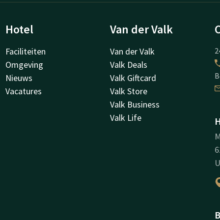
Hotel
Van der Valk
Faciliteiten
Van der Valk
2
Omgeving
Valk Deals
B
Nieuws
Valk Giftcard
Vacatures
Valk Store
Valk Business
Valk Life
H
M
6
U
B