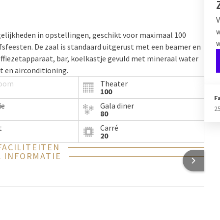
V
w
elijkheden in opstellingen, geschikt voor maximaal 100
w
jfsfeesten. De zaal is standaard uitgerust met een beamer en
offiezetapparaat, bar, koelkastje gevuld met mineraal water
t en airconditioning.
room
Theater
100
F
ie
Gala diner
2
80
t
Carré
20
FACILITEITEN
 INFORMATIE