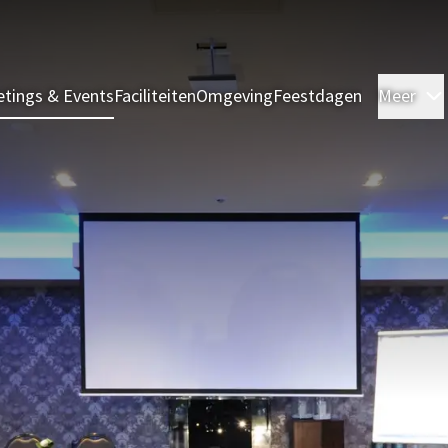
tings & Events
Faciliteiten
Omgeving
Feestdagen
Meer