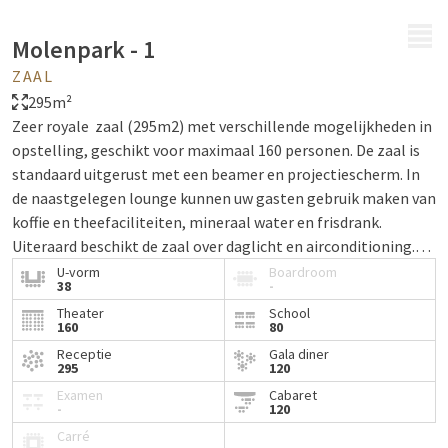
MENU
Molenpark - 1
ZAAL
295m²
Zeer royale zaal (295m2) met verschillende mogelijkheden in
opstelling, geschikt voor maximaal 160 personen. De zaal is
standaard uitgerust met een beamer en projectiescherm. In
de naastgelegen lounge kunnen uw gasten gebruik maken van
koffie en theefaciliteiten, mineraal water en frisdrank.
Uiteraard beschikt de zaal over daglicht en airconditioning.
Deze zaal is te combineren met de Molenpark-2 en
U-vorm
Boardroom
38
-
Molenpark-3.
Theater
School
160
80
Receptie
Gala diner
295
120
Examen
Cabaret
-
120
Carré