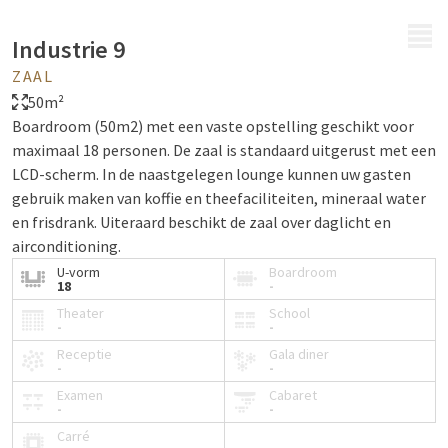
MENU
Industrie 9
ZAAL
50m²
Boardroom (50m2) met een vaste opstelling geschikt voor
maximaal 18 personen. De zaal is standaard uitgerust met een
LCD-scherm. In de naastgelegen lounge kunnen uw gasten
gebruik maken van koffie en theefaciliteiten, mineraal water
en frisdrank. Uiteraard beschikt de zaal over daglicht en
airconditioning.
U-vorm
Boardroom
18
-
Theater
School
-
-
Receptie
Gala diner
-
-
Examen
Cabaret
-
-
Carré