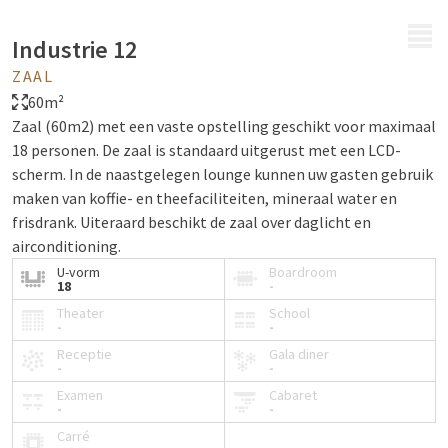
MENU
Industrie 12
ZAAL
60m²
Zaal (60m2) met een vaste opstelling geschikt voor maximaal
18 personen. De zaal is standaard uitgerust met een LCD-
scherm. In de naastgelegen lounge kunnen uw gasten gebruik
maken van koffie- en theefaciliteiten, mineraal water en
frisdrank. Uiteraard beschikt de zaal over daglicht en
airconditioning.
U-vorm
Boardroom
18
-
Theater
School
-
-
Receptie
Gala diner
-
-
Examen
Cabaret
-
-
Carré