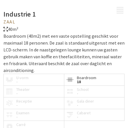
MENU
Industrie 1
ZAAL
40m²
Boardroom (40m2) met een vaste opstelling geschikt voor
maximaal 18 personen. De zaal is standaard uitgerust met een
LCD-scherm. In de naastgelegen lounge kunnen uw gasten
gebruik maken van koffie en theefaciliteiten, mineraal water
en frisdrank. Uiteraard beschikt de zaal over daglicht en
airconditioning.
U-vorm
Boardroom
-
18
Theater
School
-
-
Receptie
Gala diner
-
-
Examen
Cabaret
-
-
Carré