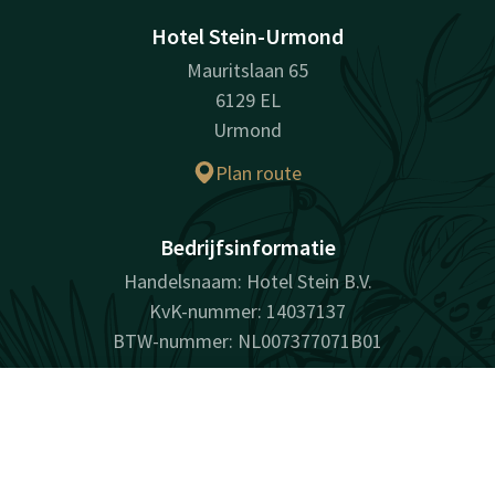
Hotel Stein-Urmond
Mauritslaan 65
6129 EL
Urmond
Plan route
Bedrijfsinformatie
Handelsnaam: Hotel Stein B.V.
KvK-nummer: 14037137
BTW-nummer: NL007377071B01
Contact
Account
NL
Facebook
Instagram
LinkedIn
Boek nu