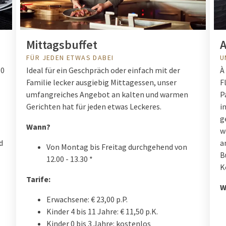
Mittagsbuffet
FÜR JEDEN ETWAS DABEI
U
30
Ideal für ein Geschpräch oder einfach mit der
À
Familie lecker ausgiebig Mittagessen, unser
F
umfangreiches Angebot an kalten und warmen
P
Gerichten hat für jeden etwas Leckeres.
i
g
Wann?
w
d
a
Von Montag bis Freitag durchgehend von
B
12.00 - 13.30 *
K
Tarife:
W
Erwachsene: € 23,00 p.P.
Kinder 4 bis 11 Jahre: € 11,50 p.K.
Kinder 0 bis 3 Jahre: kostenlos