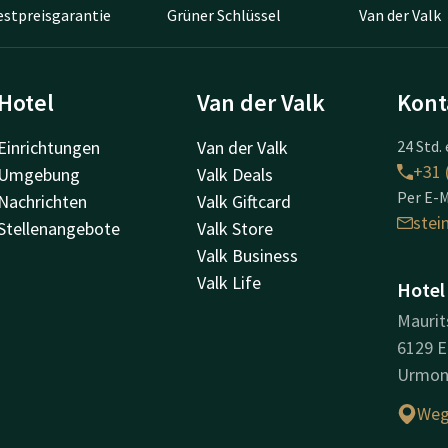
estpreisgarantie
Grüner Schlüssel
Van der Valk
Hotel
Van der Valk
Kont
Einrichtungen
Van der Valk
24 Std. 
+31 
Umgebung
Valk Deals
Per E-M
Nachrichten
Valk Giftcard
ste
Stellenangebote
Valk Store
Valk Business
Valk Life
Hotel
Maurit
6129 E
Urmo
Weg