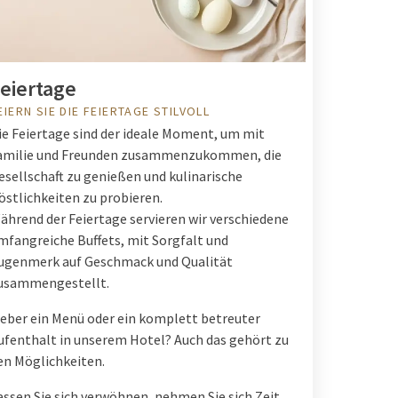
eiertage
EIERN SIE DIE FEIERTAGE STILVOLL
ie Feiertage sind der ideale Moment, um mit
amilie und Freunden zusammenzukommen, die
esellschaft zu genießen und kulinarische
östlichkeiten zu probieren.
ährend der Feiertage servieren wir verschiedene
mfangreiche Buffets, mit Sorgfalt und
ugenmerk auf Geschmack und Qualität
usammengestellt.
ieber ein Menü oder ein komplett betreuter
ufenthalt in unserem Hotel? Auch das gehört zu
en Möglichkeiten.
assen Sie sich verwöhnen, nehmen Sie sich Zeit