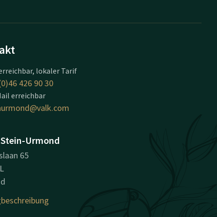
akt
erreichbar, lokaler Tarif
(0)46 426 90 30
ail erreichbar
inurmond@valk.com
 Stein-Urmond
slaan 65
L
nd
beschreibung