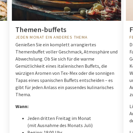
Themen-buffets
F
JEDEN MONAT EIN ANDERES THEMA
F
Genießen Sie ein komplett arrangiertes
D
Themenbuffet voller Geschmack, Atmosphäre und
F
Abwechslung. Ob Sie sich für die warme
G
Gemütlichkeit eines italienischen Buffets, die
K
würzigen Aromen von Tex-Mex oder die sonnigen
W
Tapas eines spanischen Buffets entscheiden – es
u
gibt für jeden Anlass ein passendes kulinarisches
A
Thema.
z
Wann:
L
A
Jeden dritten Freitag im Monat
d
(mit Ausnahme des Monats Juli)
Beginn: 18:00 Uhr
L