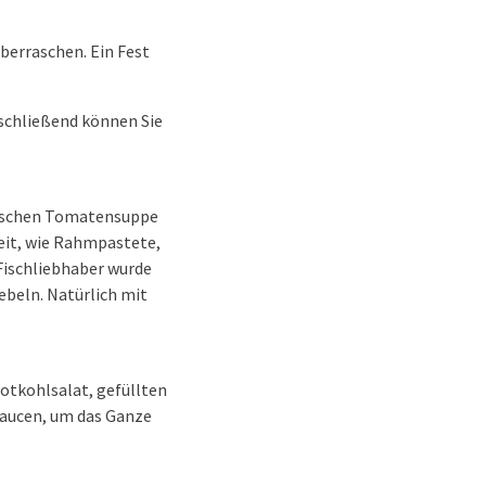
berraschen. Ein Fest
schließend können Sie
sischen Tomatensuppe
reit, wie Rahmpastete,
Fischliebhaber wurde
ebeln. Natürlich mit
Rotkohlsalat, gefüllten
Saucen, um das Ganze