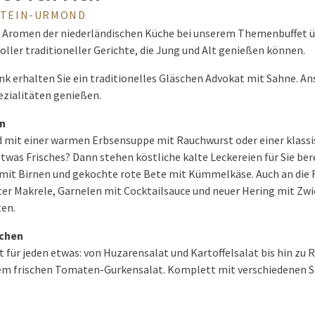
 STEIN-URMOND
n Aromen der niederländischen Küche bei unserem Themenbuffet ü
ller traditioneller Gerichte, die Jung und Alt genießen können.
 erhalten Sie ein traditionelles Gläschen Advokat mit Sahne. An
zialitäten genießen.
n
d mit einer warmen Erbsensuppe mit Rauchwurst oder einer klas
etwas Frisches? Dann stehen köstliche kalte Leckereien für Sie be
mit Birnen und gekochte rote Bete mit Kümmelkäse. Auch an die 
er Makrele, Garnelen mit Cocktailsauce und neuer Hering mit Zwi
ten.
pchen
t für jeden etwas: von Huzarensalat und Kartoffelsalat bis hin zu 
nem frischen Tomaten-Gurkensalat. Komplett mit verschiedenen 