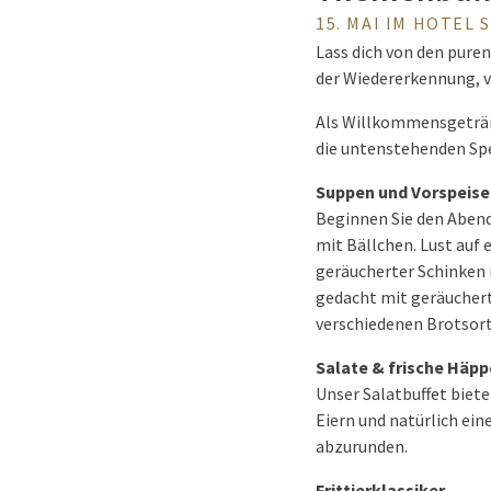
15. MAI IM HOTEL
Lass dich von den pure
der Wiedererkennung, vo
Als Willkommensgetränk
die untenstehenden Spe
Suppen und Vorspeise
Beginnen Sie den Aben
mit Bällchen. Lust auf 
geräucherter Schinken 
gedacht mit geräuchert
verschiedenen Brotsor
Salate & frische Häp
Unser Salatbuffet biete
Eiern und natürlich ei
abzurunden.
Frittierklassiker