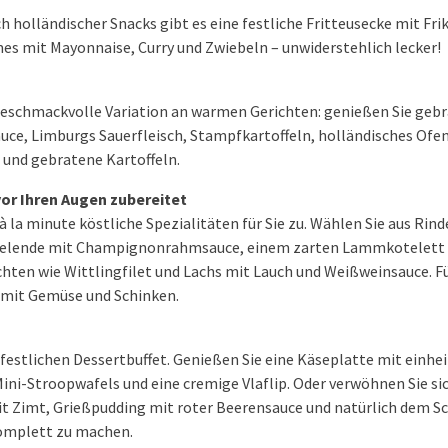
ch holländischer Snacks gibt es eine festliche Fritteusecke mit Fr
s mit Mayonnaise, Curry und Zwiebeln – unwiderstehlich lecker!
 geschmackvolle Variation an warmen Gerichten: genießen Sie geb
auce, Limburgs Sauerfleisch, Stampfkartoffeln, holländisches O
 und gebratene Kartoffeln.
vor Ihren Augen zubereitet
 la minute köstliche Spezialitäten für Sie zu. Wählen Sie aus Rin
nelende mit Champignonrahmsauce, einem zarten Lammkotelett
chten wie Wittlingfilet und Lachs mit Lauch und Weißweinsauce. F
 mit Gemüse und Schinken.
festlichen Dessertbuffet. Genießen Sie eine Käseplatte mit einh
ni-Stroopwafels und eine cremige Vlaflip. Oder verwöhnen Sie si
 Zimt, Grießpudding mit roter Beerensauce und natürlich dem 
omplett zu machen.