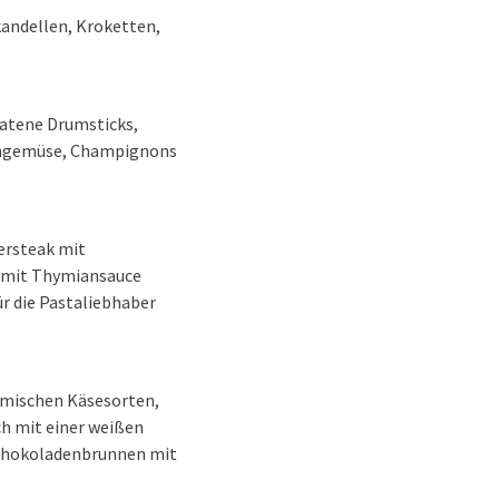
ikandellen, Kroketten,
ratene Drumsticks,
fengemüse, Champignons
dersteak mit
 mit Thymiansauce
ür die Pastaliebhaber
eimischen Käsesorten,
ch mit einer weißen
Schokoladenbrunnen mit