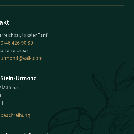
akt
erreichbar, lokaler Tarif
(0)46 426 90 30
ail erreichbar
inurmond@valk.com
 Stein-Urmond
slaan 65
L
nd
beschreibung