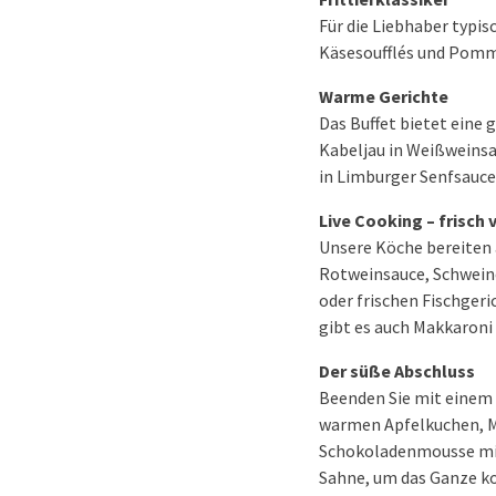
Für die Liebhaber typis
Käsesoufflés und Pomme
Warme Gerichte
Das Buffet bietet eine
Kabeljau in Weißweins
in Limburger Senfsauce
Live Cooking – frisch 
Unsere Köche bereiten à
Rotweinsauce, Schwei
oder frischen Fischgeri
gibt es auch Makkaroni
Der süße Abschluss
Beenden Sie mit einem 
warmen Apfelkuchen, Mi
Schokoladenmousse mit
Sahne, um das Ganze k