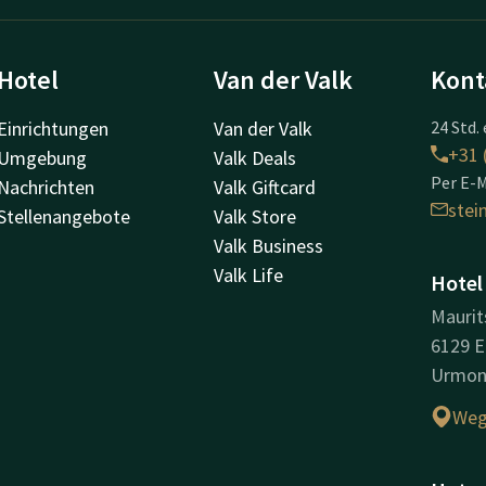
Hotel
Van der Valk
Kont
Einrichtungen
Van der Valk
24 Std. 
+31 
Umgebung
Valk Deals
Per E-M
Nachrichten
Valk Giftcard
ste
Stellenangebote
Valk Store
Valk Business
Valk Life
Hotel
Maurit
6129 E
Urmo
Weg