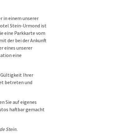
r in einem unserer
Hotel Stein-Urmond ist
Sie eine Parkkarte vom
it der bei der Ankunft
er eines unserer
ation eine
Gültigkeit Ihrer
et betreten und
n Sie auf eigenes
Autos haftbar gemacht
de Stein.