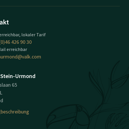
akt
erreichbar, lokaler Tarif
(0)46 426 90 30
ail erreichbar
inurmond@valk.com
 Stein-Urmond
slaan 65
L
nd
beschreibung