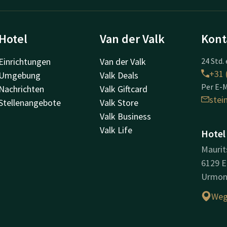
Hotel
Van der Valk
Kont
Einrichtungen
Van der Valk
24 Std. 
+31 
Umgebung
Valk Deals
Per E-M
Nachrichten
Valk Giftcard
ste
Stellenangebote
Valk Store
Valk Business
Valk Life
Hotel
Maurit
6129 E
Urmo
Weg