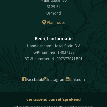
Mauritslaan 65
6129 EL
Urmond
Plan route
Bedrijfsinformatie
Handelsnaam: Hotel Stein B.V.
KvK-nummer: 14037137
BTW-nummer: NL007377071B01
Facebook
Instagram
LinkedIn
verrassend vanzelfsprekend
Sitemap
Privacy
Cookies
Aansprakelijkheid
Voorwaarden