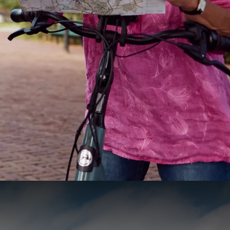
103
26