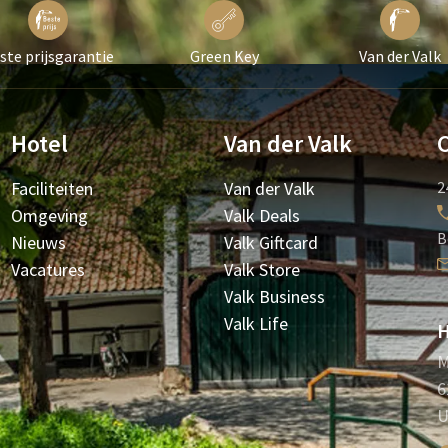
ste prijsgarantie
Green Key
Van der Valk
Hotel
Van der Valk
Faciliteiten
Van der Valk
2
Omgeving
Valk Deals
B
Nieuws
Valk Giftcard
Vacatures
Valk Store
Valk Business
Valk Life
H
M
6
U