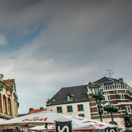
anaf
prijs
p.
Kamerindeling
1 kamer, 2 personen
Arrangement
2-daags