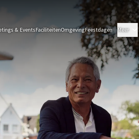
tings & Events
Faciliteiten
Omgeving
Feestdagen
Meer