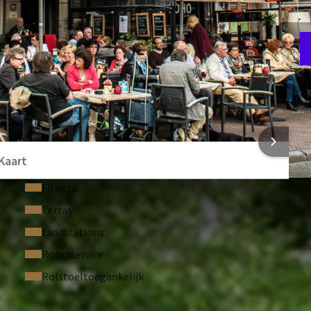
F
2
 INFORMATIE
Kaart
Fitness
Terras
Laadstations
Roomservice
Rolstoeltoegankelijk