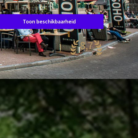
Verblijfsperiode
Data kiezen
Toon beschikbaarheid
8,7
antastisch
53 reviews