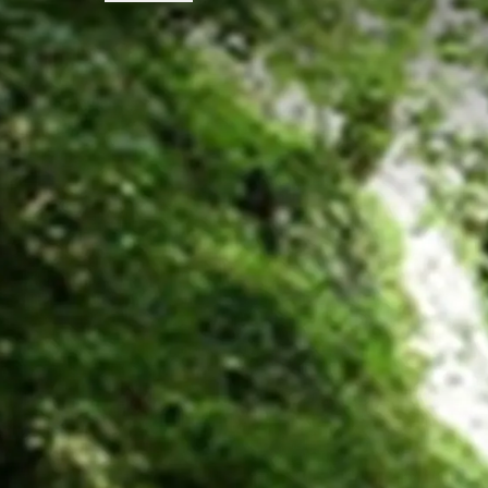
VEELGE
Voorwaarden van arrangement
Prijs: o.b.v. 2 personen per kamer en 
Voor 1-persoonsbezetting geldt er ee
Exclusief toeristenbelasting