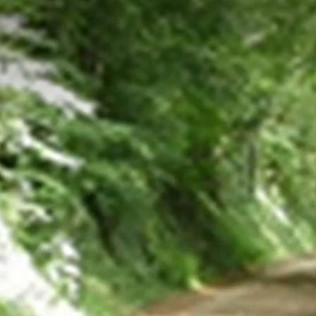
STELDE VRAGEN
beschikbaarheid.
n toeslag.