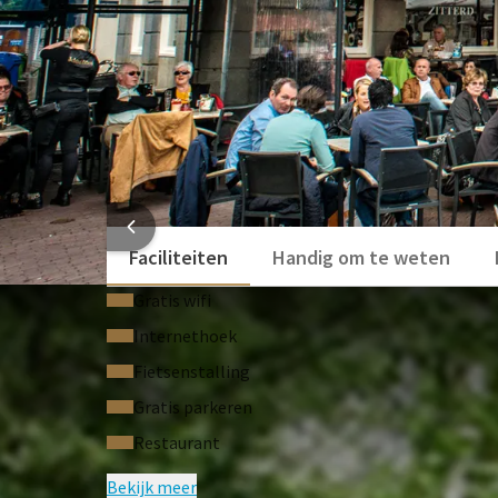
HOTEL
Faciliteiten
Handig om te weten
Gratis wifi
Internethoek
Fietsenstalling
Gratis parkeren
Restaurant
Bekijk meer