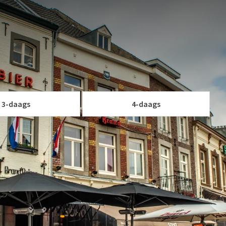
hap in de omgeving van Hotel Stein-Urmond. Speciaal voor
 wij het Sportief Iets Arrangement samengesteld.
v
 van heerlijke gerechten en trekt er overdag met de fiets op
W ARRANGEMENT
p.
le fietsroutes die u meenemen naar de mooiste plekjes.
3-daags
4-daags
 sportief verblijf toe!
ersoonskamer