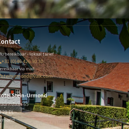
Contact
4u bereikbaar - lokaal tarief
+31 (0)46 426 90 30
ereikbaar via mail
steinurmond@valk.com
otel Stein-Urmond
auritslaan 65
129 EL
rmond