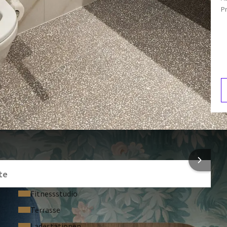
Ganzkörperspiegel
P
F
2
NFORMATIONEN
te
Fitnessstudio
Terrasse
Ladestationen