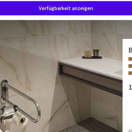
Verfügbarkeit anzeigen
mer
B
he
hreibtisch, Telefon und Fernseher.
ollstuhl zugänglich und mit einem Alarm ausgestattet.
1
AUSSTATTUNGEN
Behindertengerechte Dusche
Behindertentoilette
Föhn
Bügelzubehör
A