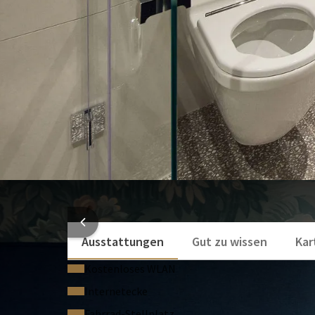
Smart-TV
Mehr anzeigen
HOTELI
Ausstattungen
Gut zu wissen
Kar
Kostenloses WLAN
Internetecke
Fahrrad-Stellplatz