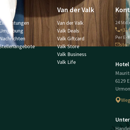
Hotel
Van der Valk
Kont
Einrichtungen
Van der Valk
24 Std. 
+31 
Umgebung
Valk Deals
Per E-M
Nachrichten
Valk Giftcard
ste
Stellenangebote
Valk Store
Valk Business
Valk Life
Hotel
Maurit
6129 E
Urmo
Weg
Unter
Handel