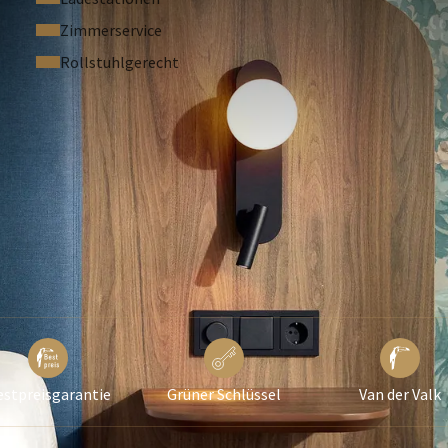
Zimmerservice
Rollstuhlgerecht
estpreisgarantie
Grüner Schlüssel
Van der Valk