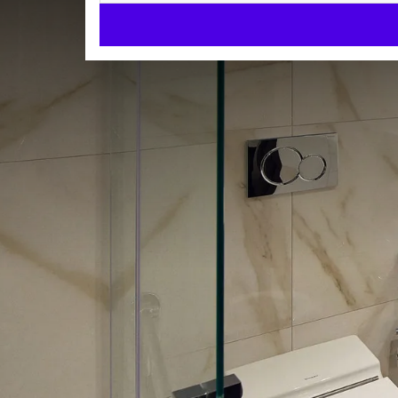
Behindertengerechte Zim
KOMFORT DELUXE HOTELZIMMER
32m²
Doppelbett
Behindertengerechte Dusc
Check-in ab 15:00
Check-out bis 11:30
Luxuriöses, geräumiges, angepasstes Zimmer mit Sc
Das Badezimmer, samt Dusche und WC ist mit dem R
ZIMMER 
Doppelbett
Toilettenartikel
Toilette
Kosmetikspiegel