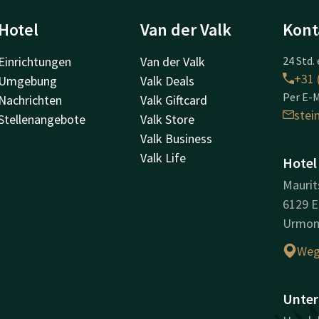
Hotel
Van der Valk
Kont
Einrichtungen
Van der Valk
24 Std. 
+31 
Umgebung
Valk Deals
Per E-M
Nachrichten
Valk Giftcard
ste
Stellenangebote
Valk Store
Valk Business
Valk Life
Hotel
Maurit
6129 E
Urmo
Weg
Unter