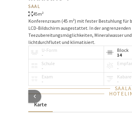
SAAL
45m²
Konferenzraum (45 m²) mit fester Bestuhlung für 
LCD-Bildschirm ausgestattet. In der angrenzenden
Teezubereitungsmöglichkeiten, Mineralwasser und 
lichtdurchflutet und klimatisiert.
U-Form
Block
-
14
Schule
Empfa
-
-
Exam
Kabare
-
-
SAAL
HOTELI
Karte