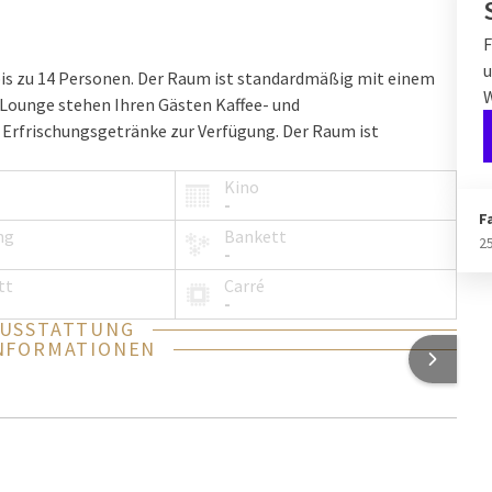
F
u
bis zu 14 Personen. Der Raum ist standardmäßig mit einem
 Lounge stehen Ihren Gästen Kaffee- und
Erfrischungsgetränke zur Verfügung. Der Raum ist
Kino
-
F
ng
Bankett
2
-
tt
Carré
-
AUSSTATTUNG
NFORMATIONEN