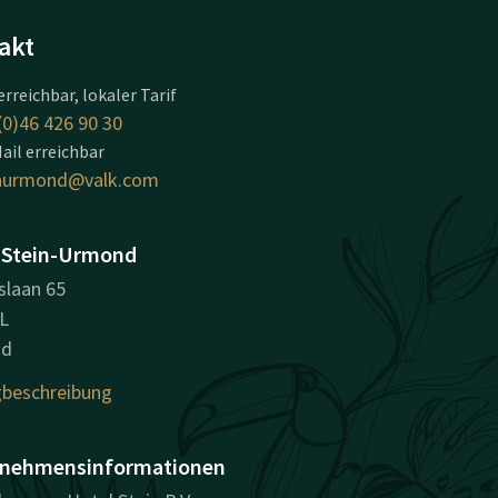
akt
erreichbar, lokaler Tarif
(0)46 426 90 30
ail erreichbar
inurmond@valk.com
 Stein-Urmond
slaan 65
L
nd
beschreibung
nehmensinformationen