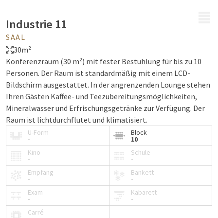
MENÜ
Industrie 11
SAAL
30m²
Konferenzraum (30 m²) mit fester Bestuhlung für bis zu 10
Personen. Der Raum ist standardmäßig mit einem LCD-
Bildschirm ausgestattet. In der angrenzenden Lounge stehen
Ihren Gästen Kaffee- und Teezubereitungsmöglichkeiten,
Mineralwasser und Erfrischungsgetränke zur Verfügung. Der
Raum ist lichtdurchflutet und klimatisiert.
U-Form
Block
-
10
Kino
Schule
-
-
Empfang
Bankett
-
-
Exam
Kabarett
-
-
Carré