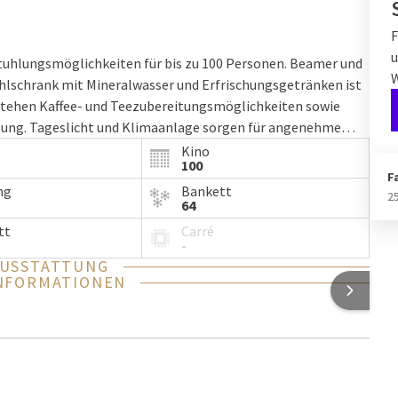
F
u
uhlungsmöglichkeiten für bis zu 100 Personen. Beamer und
hlschrank mit Mineralwasser und Erfrischungsgetränken ist
stehen Kaffee- und Teezubereitungsmöglichkeiten sowie
gung. Tageslicht und Klimaanlage sorgen für angenehme
Kino
100
F
ng
Bankett
2
64
tt
Carré
-
AUSSTATTUNG
NFORMATIONEN