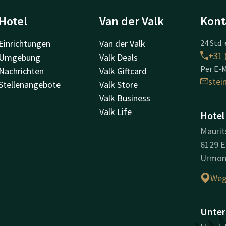
Hotel
Van der Valk
Kont
Einrichtungen
Van der Valk
24 Std. 
+31 
Umgebung
Valk Deals
Per E-M
Nachrichten
Valk Giftcard
ste
Stellenangebote
Valk Store
Valk Business
Valk Life
Hotel
Maurit
6129 E
Urmo
Weg
Unter