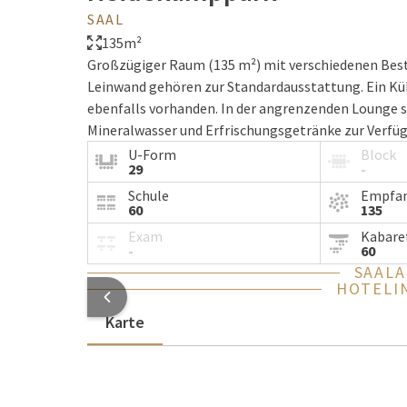
SAAL
135m²
Großzügiger Raum (135 m²) mit verschiedenen Best
Leinwand gehören zur Standardausstattung. Ein Kü
ebenfalls vorhanden. In der angrenzenden Lounge 
Mineralwasser und Erfrischungsgetränke zur Verfü
Temperaturen.
U-Form
Block
29
-
Schule
Empfa
60
135
Exam
Kabare
-
60
SAAL
HOTELI
Karte