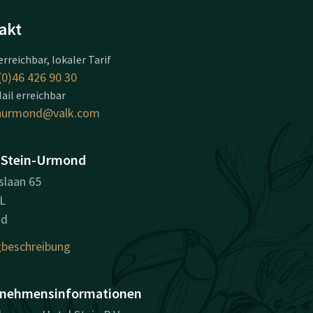
akt
erreichbar, lokaler Tarif
(0)46 426 90 30
ail erreichbar
inurmond@valk.com
 Stein-Urmond
slaan 65
L
nd
beschreibung
nehmensinformationen