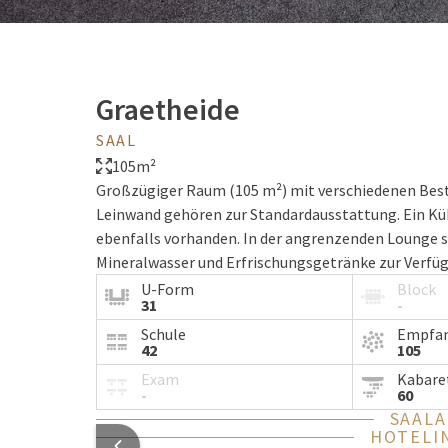
Graetheide
SAAL
105m²
Großzügiger Raum (105 m²) mit verschiedenen Best
Leinwand gehören zur Standardausstattung. Ein Kü
ebenfalls vorhanden. In der angrenzenden Lounge 
Mineralwasser und Erfrischungsgetränke zur Verfü
Temperaturen.
U-Form
Block
31
-
Schule
Empfa
42
105
Exam
Kabare
-
60
SAAL
HOTELI