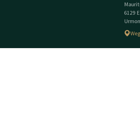
Maurit
6129 E
Urmo
Weg
Unter
Handel
Handel
14037
USt-Id
Facebook
Instagram
LinkedIn