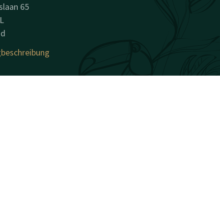
slaan 65
L
nd
beschreibung
nehmensinformationen
sname: Hotel Stein B.V.
sregisternummer (KvK):
137
Nr.: NL007377071B01