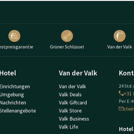
estpreisgarantie
Grüner Schlüssel
Van der Valk
Hotel
Van der Valk
Kont
Einrichtungen
Van der Valk
24 Std. 
+31 
Umgebung
Valk Deals
Per E-M
Nachrichten
Valk Giftcard
ste
Stellenangebote
Valk Store
Valk Business
Valk Life
Hotel