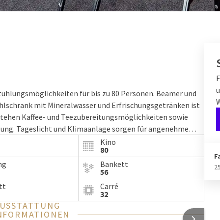
F
u
uhlungsmöglichkeiten für bis zu 80 Personen. Beamer und
hlschrank mit Mineralwasser und Erfrischungsgetränken ist
stehen Kaffee- und Teezubereitungsmöglichkeiten sowie
gung. Tageslicht und Klimaanlage sorgen für angenehme
Kino
80
F
ng
Bankett
2
56
tt
Carré
32
AUSSTATTUNG
NFORMATIONEN