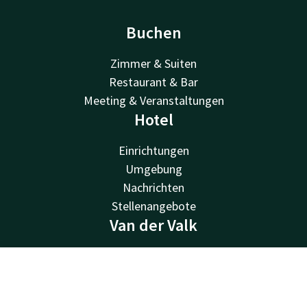
Buchen
Zimmer & Suiten
Restaurant & Bar
Meeting & Veranstaltungen
Hotel
Einrichtungen
Umgebung
Nachrichten
Stellenangebote
Van der Valk
Van der Valk
Valk Deals
Kontakt
Account
DE
Valk Giftcard