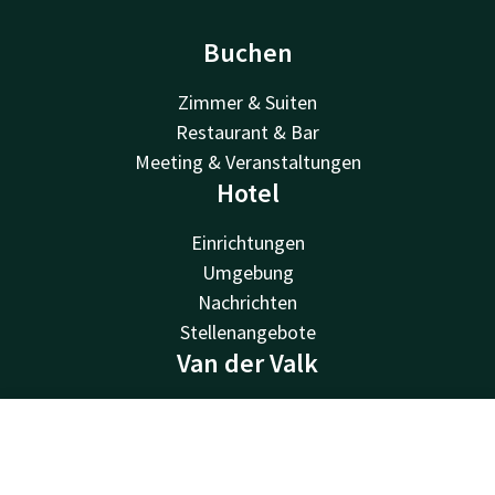
Buchen
Zimmer & Suiten
Restaurant & Bar
Meeting & Veranstaltungen
Hotel
Einrichtungen
Umgebung
Nachrichten
Stellenangebote
Van der Valk
Van der Valk
Valk Deals
Kontakt
Account
DE
Valk Giftcard