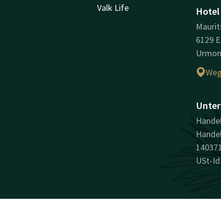
Valk Life
Hotel
Maurit
6129 E
Urmo
Weg
Unter
Handel
Handel
14037
USt-Id
Facebook
Instagram
LinkedIn