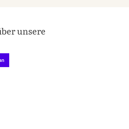
über unsere
an