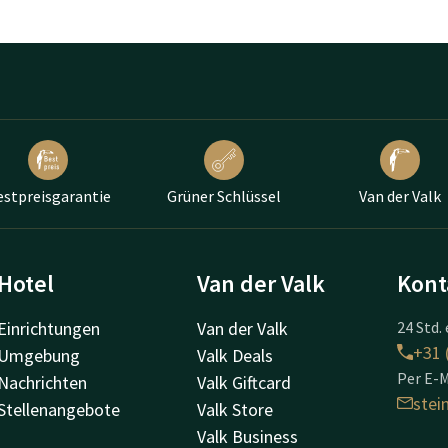
estpreisgarantie
Grüner Schlüssel
Van der Valk
Hotel
Van der Valk
Kont
Einrichtungen
Van der Valk
24 Std. 
+31 
Umgebung
Valk Deals
Per E-M
Nachrichten
Valk Giftcard
ste
Stellenangebote
Valk Store
Valk Business