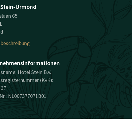
 Stein-Urmond
slaan 65
L
nd
beschreibung
nehmensinformationen
sname: Hotel Stein B.V.
sregisternummer (KvK):
137
Nr.: NL007377071B01